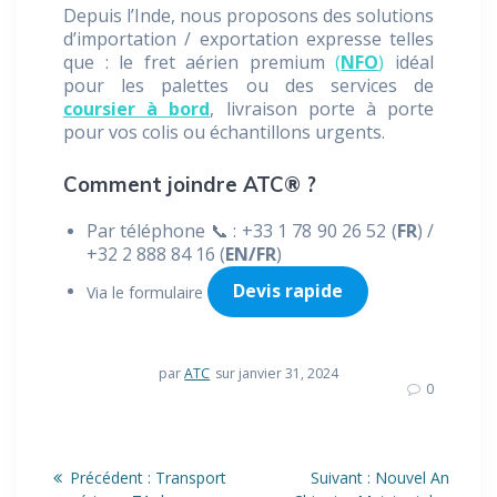
Depuis l’Inde, nous proposons des solutions
d’importation / exportation expresse telles
que : le fret aérien premium
(
NFO
)
idéal
pour les palettes ou des services de
coursier à bord
, livraison porte à porte
pour vos colis ou échantillons urgents.
Comment joindre ATC® ?
Par téléphone 📞 : +33 1 78 90 26 52 (
FR
) /
+32 2 888 84 16 (
EN/FR
)
Devis rapide
Via le formulaire
par
ATC
sur janvier 31, 2024
0
Navigation
Article
Article
Précédent :
Transport
Suivant :
Nouvel An