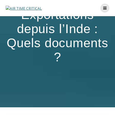
Skip
to
Exportations
content
depuis l’Inde :
Quels documents
?