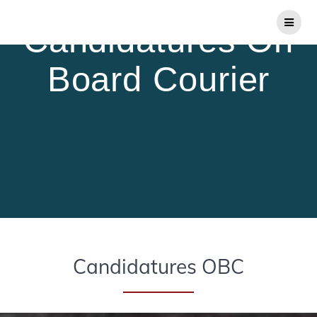
Skip
to
Candidatures On
content
Board Courier
Candidatures OBC