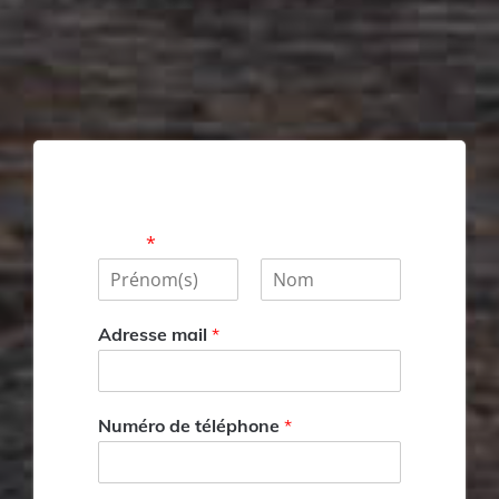
Nom
*
P
N
r
o
Adresse mail
*
é
m
n
o
m
Numéro de téléphone
*