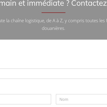
 main
et immédiate ? Contactez
la chaîne logistique, de A à Z, y compris toutes les 
douanières.
Nom