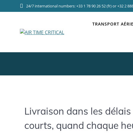
Skip
24/7 international numbers: +33 1 78 90 26 52 (fr) or +32 2 888
to
Fre
content
TRANSPORT AÉRI
Livraison
dans les délais 
courts, quand chaque he