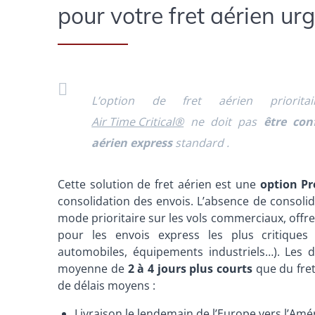
pour votre fret aérien urg
L’option de fret aérien priorit
Air Time Critical®
ne doit pas
être con
aérien express
standard .
Cette solution de fret aérien est une
option P
consolidation
des envois. L’absence de consolid
mode prioritaire sur les vols commerciaux, offren
pour les envois express les plus critiques 
automobiles, équipements industriels…). Les d
moyenne de
2 à 4 jours plus courts
que
du fre
de délais moyens :
Livraison le lendemain de l’Europe vers l’Amé