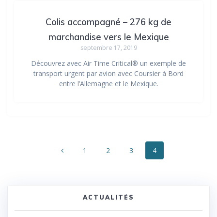
Colis accompagné – 276 kg de
marchandise vers le Mexique
septembre 17, 2019
Découvrez avec Air Time Critical® un exemple de
transport urgent par avion avec Coursier à Bord
entre l’Allemagne et le Mexique.
Navigation
Page
Page
Page
Page
1
2
3
4
au
sein
des
ACTUALITÉS