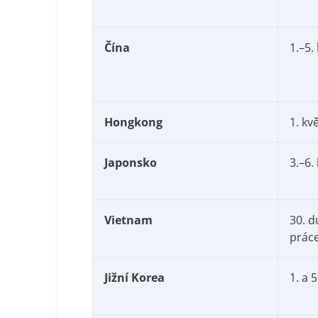
Čína
1.–5.
Hongkong
1. kv
Japonsko
3.–6.
Vietnam
30. d
prác
Jižní Korea
1. a 