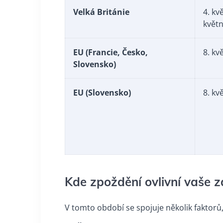
Velká Británie
4. kv
květ
EU (Francie, Česko,
8. kv
Slovensko)
EU (Slovensko)
8. kv
Kde zpoždění ovlivní vaše z
V tomto období se spojuje několik faktorů