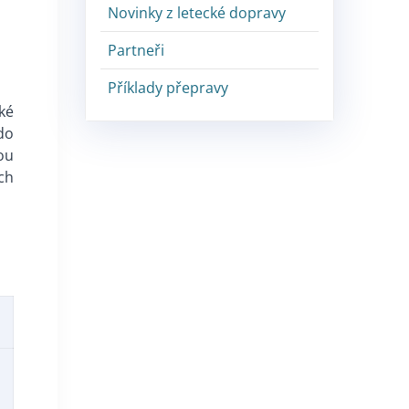
Novinky z letecké dopravy
Partneři
Příklady přepravy
cké
do
ou
ch