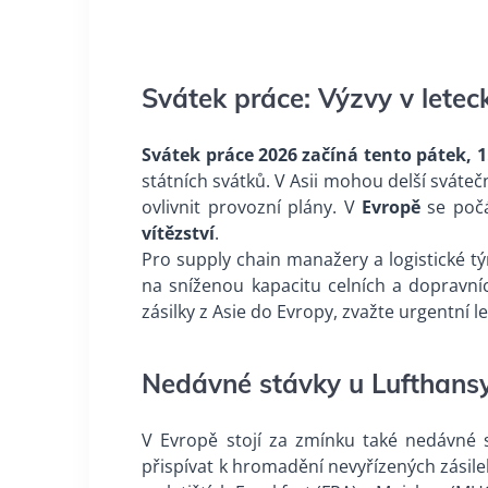
Svátek práce: Výzvy v letec
Svátek práce 2026 začíná tento pátek, 1
státních svátků. V Asii mohou delší sváteč
ovlivnit provozní plány. V
Evropě
se počá
vítězství
.
Pro supply chain manažery a logistické t
na sníženou kapacitu celních a dopravníc
zásilky z Asie do Evropy, zvažte urgentní 
Nedávné stávky u Lufthans
V Evropě stojí za zmínku také nedávné 
přispívat k hromadění nevyřízených zásil