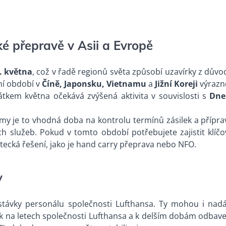
ké přepravě v Asii a Evropě
. května
, což v řadě regionů světa způsobí uzavírky z dův
ní období v
Číně, Japonsku, Vietnamu
a
Jižní Koreji
výrazně
tkem května očekává zvýšená aktivita v souvislosti s
Dn
ýmy je to vhodná doba na kontrolu termínů zásilek a přípra
h služeb. Pokud v tomto období potřebujete zajistit klíčo
letecká řešení, jako je hand carry přeprava nebo NFO.
y
stávky personálu společnosti Lufthansa. Ty mohou i nadá
ek na letech společnosti Lufthansa a k delším dobám odbave