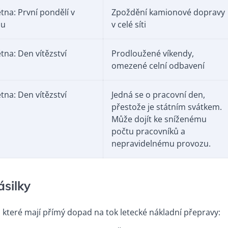
ětna: První pondělí v
Zpoždění kamionové dopravy
nu
v celé síti
ětna: Den vítězství
Prodloužené víkendy,
omezené celní odbavení
ětna: Den vítězství
Jedná se o pracovní den,
přestože je státním svátkem.
Může dojít ke sníženému
počtu pracovníků a
nepravidelnému provozu.
ásilky
, které mají přímý dopad na tok letecké nákladní přepravy: