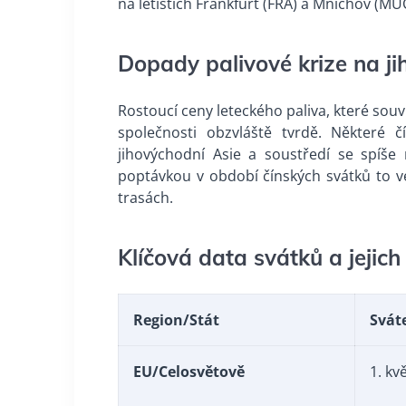
na letištích Frankfurt (FRA) a Mnichov (MU
Dopady palivové krize na ji
Rostoucí ceny leteckého paliva, které souv
společnosti obzvláště tvrdě. Některé č
jihovýchodní Asie a soustředí se spíše
poptávkou v období čínských svátků to v
trasách.
Klíčová data svátků a jejic
Region/Stát
Svát
EU/Celosvětově
1. kv