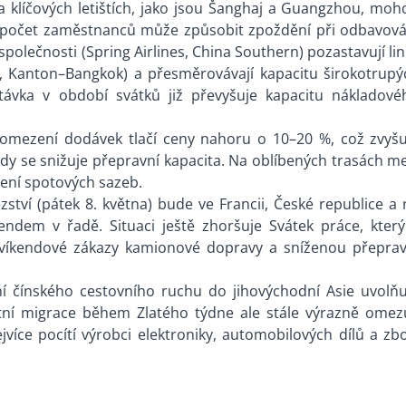
na klíčových letištích, jako jsou Šanghaj a Guangzhou, moh
 počet zaměstnanců může způsobit zpoždění při odbavová
 společnosti (Spring Airlines, China Southern) pozastavují li
, Kanton–Bangkok) a přesměrovávají kapacitu širokotrupý
távka v období svátků již převyšuje kapacitu nákladové
 omezení dodávek tlačí ceny nahoru o 10–20 %, což zvyšu
dy se snižuje přepravní kapacita. Na oblíbených trasách me
bení spotových sazeb.
ězství (pátek 8. května) bude ve Francii, České republice a
dem v řadě. Situaci ještě zhoršuje Svátek práce, který
, víkendové zákazy kamionové dopravy a sníženou přeprav
ní čínského cestovního ruchu do jihovýchodní Asie uvolňu
átní migrace během Zlatého týdne ale stále výrazně omezu
více pocítí výrobci elektroniky, automobilových dílů a zbo