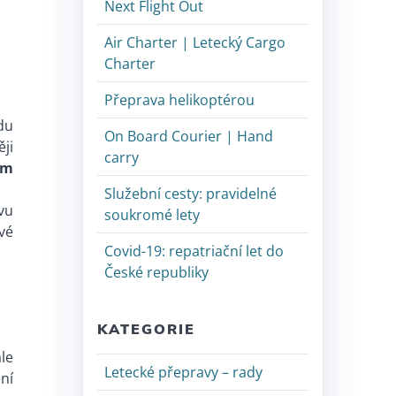
Next Flight Out
Air Charter | Letecký Cargo
Charter
Přeprava helikoptérou
odu
On Board Courier | Hand
ji
carry
em
Služební cesty: pravidelné
vu
soukromé lety
vé
Covid-19: repatriační let do
České republiky
KATEGORIE
le
Letecké přepravy – rady
ní