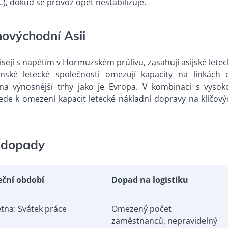
C), dokud se provoz opět nestabilizuje.
hovýchodní Asii
isejí s napětím v Hormuzském průlivu, zasahují asijské lete
ínské letecké společnosti omezují kapacity na linkách 
 na výnosnější trhy jako je Evropa. V kombinaci s vysok
ede k omezení kapacit letecké nákladní dopravy na klíčový
h dopady
eční období
Dopad na logistiku
ětna: Svátek práce
Omezený počet
zaměstnanců, nepravidelný