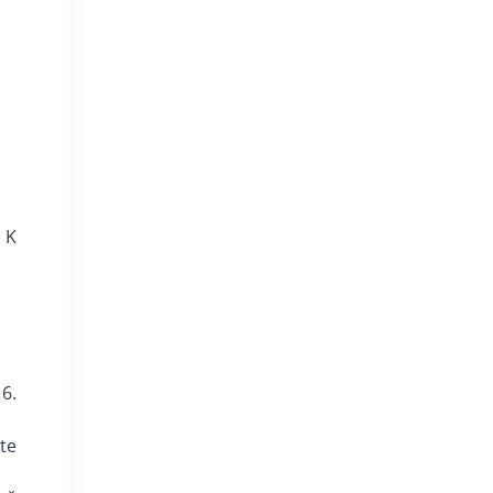
. K
6.
te