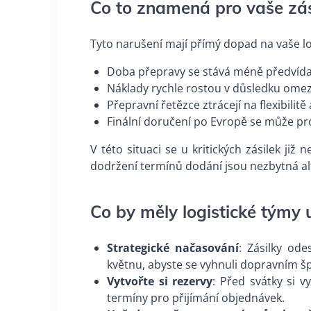
Co to znamená pro vaše zás
Tyto narušení mají přímý dopad na vaše log
Doba přepravy se stává méně předvída
Náklady rychle rostou v důsledku ome
Přepravní řetězce ztrácejí na flexibilit
Finální doručení po Evropě se může prod
V této situaci se u kritických zásilek ji
dodržení termínů dodání jsou nezbytná alt
Co by měly logistické týmy
Strategické načasování
: Zásilky od
květnu, abyste se vyhnuli dopravním š
Vytvořte si rezervy
: Před svátky si 
termíny pro přijímání objednávek.