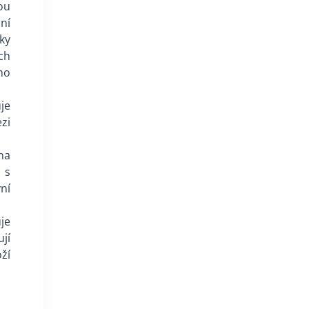
ou
ní
nky
ch
ho
je
zi
 na
 s
ní
je
jí
ží