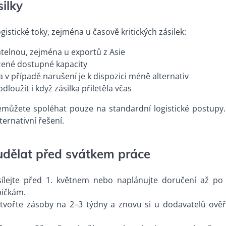
ilky
istické toky, zejména u časově kritických zásilek:
telnou, zejména u exportů z Asie
zené dostupné kapacity
ě a v případě narušení je k dispozici méně alternativ
loužit i když zásilka přiletěla včas
ž nemůžete spoléhat pouze na standardní logistické postupy
ernativní řešení.
 udělat před svátkem práce
esílejte před 1. květnem nebo naplánujte doručení až po 
pičkám.
vytvořte zásoby na 2–3 týdny a znovu si u dodavatelů ověř