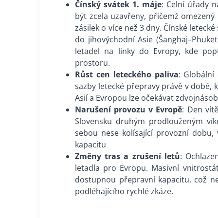
Čínský svátek 1. máje
: Celní úřady 
být zcela uzavřeny, přičemž omezený
zásilek o více než 3 dny. Čínské letecké
do jihovýchodní Asie (Šanghaj–Phuket
letadel na linky do Evropy, kde pop
prostoru.
Růst cen leteckého paliva
: Globální
sazby letecké přepravy právě v době, k
Asií a Evropou lze očekávat zdvojnáso
Narušení provozu v Evropě
: Den vít
Slovensku druhým prodlouženým víken
sebou nese kolísající provozní dobu
kapacitu
Změny tras a zrušení letů
: Ochlaze
letadla pro Evropu. Masivní vnitrost
dostupnou přepravní kapacitu, což nej
podléhajícího rychlé zkáze.