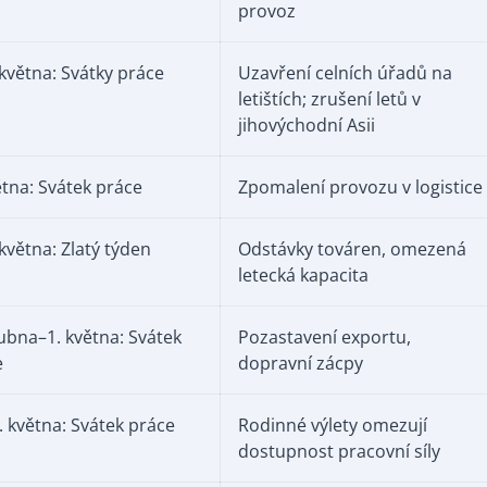
provoz
 května: Svátky práce
Uzavření celních úřadů na
letištích; zrušení letů v
jihovýchodní Asii
ětna: Svátek práce
Zpomalení provozu v logistice
 května: Zlatý týden
Odstávky továren, omezená
letecká kapacita
ubna–1. května: Svátek
Pozastavení exportu,
e
dopravní zácpy
5. května: Svátek práce
Rodinné výlety omezují
dostupnost pracovní síly