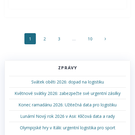
Posts
Page
Page
Page
Page
1
2
3
…
10
navigation
ZPRÁVY
Svátek oběti 2026: dopad na logistiku
Květnové svátky 2026: zabezpečte své urgentní zásilky
Konec ramadánu 2026: Užitečná data pro logistiku
Lunární Nový rok 2026 v Asii: Klíčová data a rady
Olympijské hry v Itálii: urgentní logistika pro sport