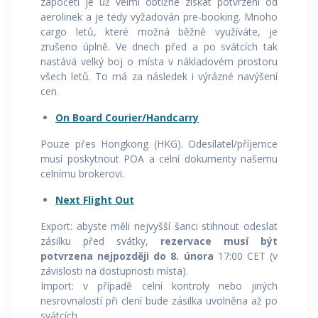
započetí je už velmi obtížné získat potvrzení od
aerolinek a je tedy vyžadován pre-booking. Mnoho
cargo letů, které možná běžně využíváte, je
zrušeno úplně. Ve dnech před a po svátcích tak
nastává velký boj o místa v nákladovém prostoru
všech letů. To má za následek i výrázné navýšení
cen.
On Board Courier/Handcarry
Pouze přes Hongkong (HKG). Odesílatel/příjemce
musí poskytnout POA a celní dokumenty našemu
celnímu brokerovi.
Next Flight Out
Export: abyste měli nejvyšší šanci stihnout odeslat
zásilku před svátky,
rezervace musí být
potvrzena nejpozději do 8. února
17:00 CET (v
závislosti na dostupnosti místa).
Import: v případě celní kontroly nebo jiných
nesrovnalostí při clení bude zásilka uvolněna až po
svátcích.