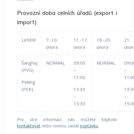
Provozní doba celních úřadů (export i
import)
Letiště
7.-10.
11.-17.
18.-20.
21.
února
února
února
únor
Šanghaj
NORMAL
09:00
NORMAL
09:0
(PVG)
–
–
11:00
11:0
Peking
(PEK)
13:30
13:3
–
–
15:30
15:3
Pro více informací nás můžete kdykoliv
kontaktovat
nebo rovnou zaslat
poptávku
.