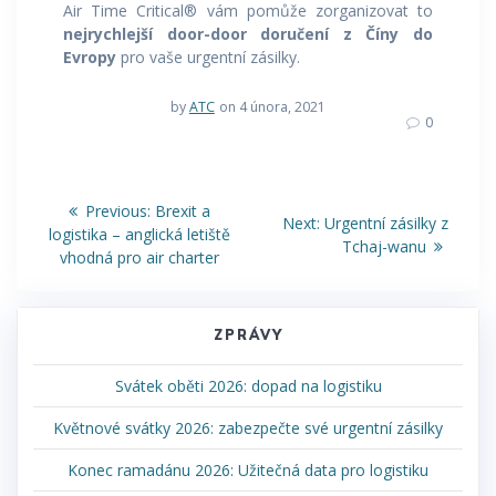
Air Time Critical® vám pomůže zorganizovat to
nejrychlejší door-door doručení z Číny do
Evropy
pro vaše urgentní zásilky.
by
ATC
on 4 února, 2021
0
Navigace
Previous
Previous:
Brexit a
Next
Next:
Urgentní zásilky z
post:
pro
logistika – anglická letiště
post:
Tchaj-wanu
vhodná pro air charter
příspěvek
ZPRÁVY
Svátek oběti 2026: dopad na logistiku
Květnové svátky 2026: zabezpečte své urgentní zásilky
Konec ramadánu 2026: Užitečná data pro logistiku