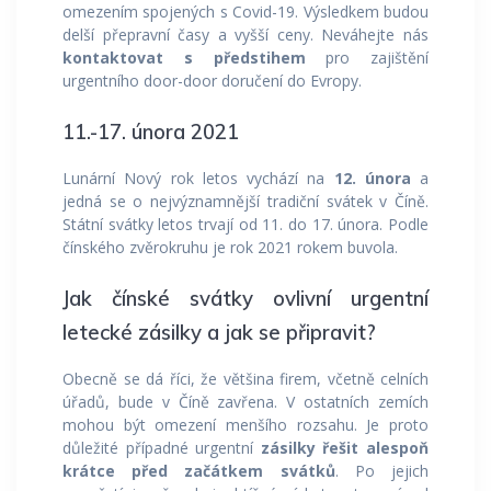
omezením spojených s Covid-19. Výsledkem budou
delší přepravní časy a vyšší ceny. Neváhejte nás
kontaktovat s předstihem
pro zajištění
urgentního door-door doručení do Evropy.
11.-17. února 2021
Lunární Nový rok letos vychází na
12. února
a
jedná se o nejvýznamnější tradiční svátek v Číně.
Státní svátky letos trvají od 11. do 17. února. Podle
čínského zvěrokruhu je rok 2021 rokem buvola.
Jak čínské svátky ovlivní urgentní
letecké zásilky a jak se připravit?
Obecně se dá říci, že většina firem, včetně celních
úřadů, bude v Číně zavřena. V ostatních zemích
mohou být omezení menšího rozsahu. Je proto
důležité případné urgentní
zásilky řešit alespoň
krátce
před začátkem svátků
. Po jejich