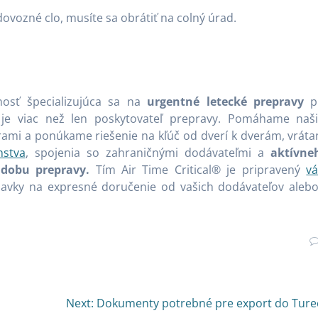
 dovozné clo, musíte sa obrátiť na colný úrad.
osť špecializujúca sa na
urgentné letecké prepravy
p
® je viac než len poskytovateľ prepravy. Pomáhame naš
ami a ponúkame riešenie na kľúč od dverí k dverám, vráta
stva
, spojenia so zahraničnými dodávateľmi a
aktívne
 dobu prepravy.
Tím Air Time Critical® je pripravený
v
davky na expresné doručenie od vašich dodávateľov alebo
Next
Next:
Dokumenty potrebné pre export do Ture