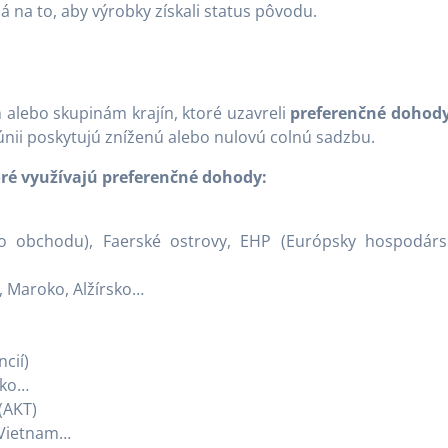
 na to, aby výrobky získali status pôvodu.
m alebo skupinám krajín, ktoré uzavreli
preferenčné dohody
 únii poskytujú zníženú alebo nulovú colnú sadzbu.
oré využívajú preferenčné dohody:
o obchodu), Faerské ostrovy, EHP (Európsky hospodárs
, Maroko, Alžírsko…
cií)
iko…
 (AKT)
, Vietnam…