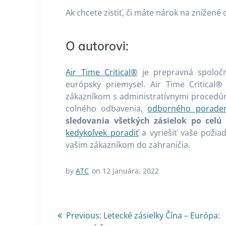
Ak chcete zistiť, či máte nárok na znížené
O autorovi:
Air Time Critical®
je prepravná spoločn
európsky priemysel. Air Time Critical
zákazníkom s administratívnymi procedúr
colného odbavenia,
odborného poraden
sledovania všetkých zásielok po celú
kedykoľvek poradiť
a vyriešiť vaše požia
vašim zákazníkom do zahraničia.
by
ATC
on 12 januára, 2022
Navigácia
Previous
Previous:
Letecké zásielky Čína – Európa: