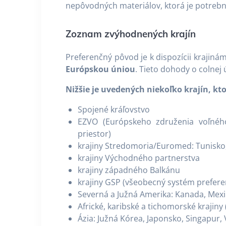
nepôvodných materiálov, ktorá je potrebná
Zoznam zvýhodnených krajín
Preferenčný pôvod je k dispozícii krajiná
Európskou úniou
. Tieto dohody o colnej
Nižšie je uvedených niekoľko krajín, kt
Spojené kráľovstvo
EZVO (Európskeho združenia voľnéh
priestor)
krajiny Stredomoria/Euromed: Tunisko
krajiny Východného partnerstva
krajiny západného Balkánu
krajiny GSP (všeobecný systém preferen
Severná a Južná Amerika: Kanada, Mex
Africké, karibské a tichomorské krajiny
Ázia: Južná Kórea, Japonsko, Singapur