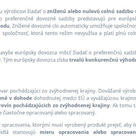
 výrobcovi žiadať o
zníženú alebo nulovú colnú sadzbu
to preferenčné dovozné sadzby predstavujú pre európs
hodu
. Znížené dovozné clo automaticky umožňuje spoločnos
 spoločnosť, ktorá tento režim nevyužíva a platí plnú col
avyše európsky dovozca môcť žiadať o preferenčnú sadz
ny. Tým európsky dovozca získa
trvalú konkurenčnú výhod
ovar pochádzajúci zo zvýhodnenej krajiny. Dovážané výrob
ené v dohode
dohodnutej medzi EÚ a vyvážajúcou krajino
rovín pochádzajúcich zo zvýhodnenej krajiny
. Ak tomu t
ine čiastočne opracovaný alebo spracovaný.
y spracovania, ktorými musí vyrobený produkt prejsť, aby b
vidlá stanovujú
mieru opracovania alebo spracovan