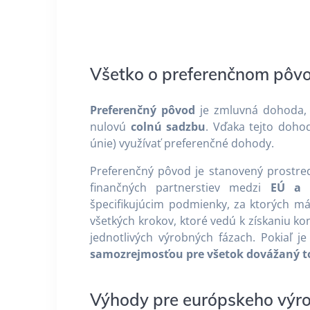
Všetko o preferenčnom pôvo
Preferenčný pôvod
je zmluvná dohoda, 
nulovú
colnú sadzbu
. Vďaka tejto doho
únie) využívať preferenčné dohody.
Preferenčný pôvod je stanovený prostr
finančných partnerstiev medzi
EÚ a t
špecifikujúcim podmienky, za ktorých m
všetkých krokov, ktoré vedú k získaniu ko
jednotlivých výrobných fázach. Pokiaľ 
samozrejmosťou pre všetok dovážaný t
Výhody pre európskeho výr