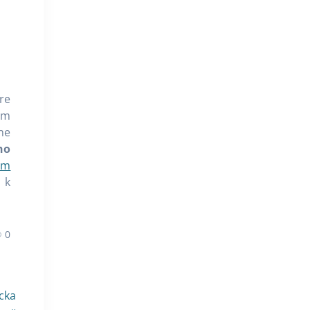
re
im
ne
ho
ám
 k
0
cka