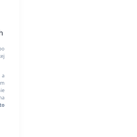
h
bo
ej
 a
om
ie
 na
to