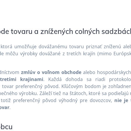
de tovaru a znížených colných sadzbác
ktorá umožňuje dovážanému tovaru priznať zníženú ale
de môžu výrobky dovážané z tretích krajín (mimo Európsk
edníctvom
zmlúv o voľnom obchode
alebo hospodárskych
retími krajinami
. Každá dohoda sa riadi protokol
á tovar preferenčný pôvod. Kľúčovým bodom je zohľadnen
nečného výrobku. Záleží tiež na štátoch, ktoré sa podieľajú
je totiž preferenčný pôvod výhodný pre dovozcov,
nie je 
ovar
.
obcu