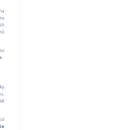
na
ku
ti
nú
bu
u
.
ky
u.
ak
ol
ia