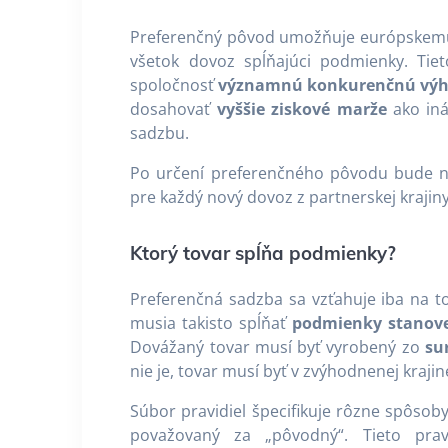
Preferenčný pôvod umožňuje európskemu
všetok dovoz spĺňajúci podmienky. Tie
spoločnosť
významnú konkurenčnú vý
dosahovať
vyššie ziskové marže
ako iná
sadzbu.
Po určení preferenčného pôvodu bude n
pre každý nový dovoz z partnerskej kraji
Ktorý tovar spĺňa podmienky?
Preferenčná sadzba sa vzťahuje iba na t
musia takisto spĺňať
podmienky stanov
Dovážaný tovar musí byť vyrobený zo
su
nie je, tovar musí byť v zvýhodnenej kraj
Súbor pravidiel špecifikuje rôzne spôsob
považovaný za „pôvodný“. Tieto pra