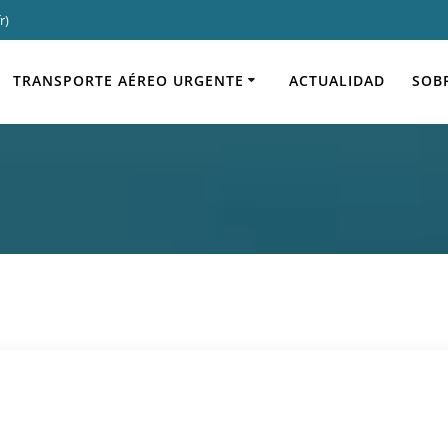
r)
elo chárter – Aerop
TRANSPORTE AÉREO URGENTE
ACTUALIDAD
SOB